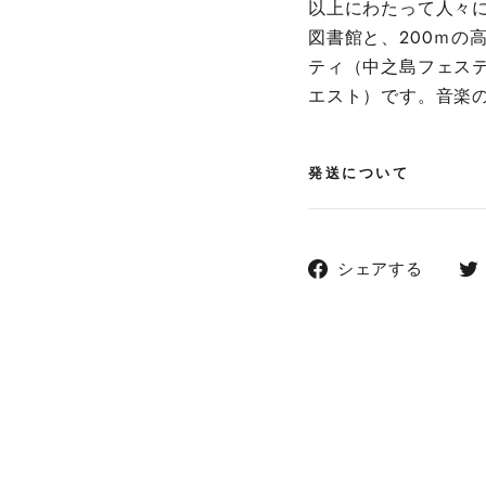
以上にわたって人々
図書館と、200ｍの
ティ（中之島フェス
エスト）です。音楽
発送について
Faceb
シェアする
で
シ
ェ
ア
す
る