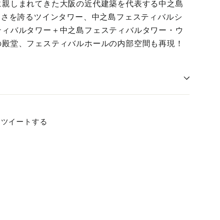
に親しまれてきた大阪の近代建築を代表する中之島
高さを誇るツインタワー、中之島フェスティバルシ
ティバルタワー＋中之島フェスティバルタワー・ウ
の殿堂、フェスティバルホールの内部空間も再現！
ook
Twitter
ツイートする
で
ツ
イ
ー
ト
す
る