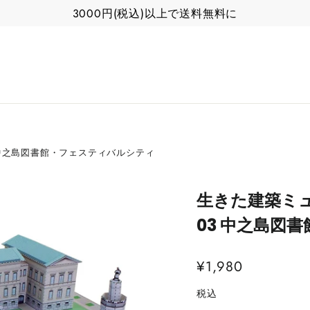
3000円(税込)以上で送料無料に
中之島図書館・フェスティバルシティ
生きた建築ミ
03 中之島図
通
¥1,980
常
税込
価