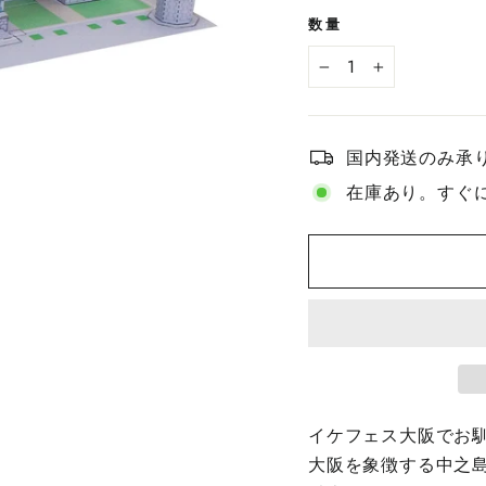
格
数量
−
+
国内発送のみ承
在庫あり。すぐ
イケフェス大阪でお
大阪を象徴する中之島