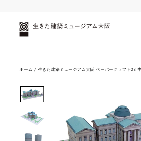
コ
ン
テ
ン
ツ
へ
進
む
ホーム
/
生きた建築ミュージアム大阪 ペーパークラフト03 