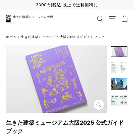
コ
3000円(税込)以上で送料無料に
ン
カ
検索する
ナビゲー
テ
ン
ツ
ホーム
/
生きた建築ミュージアム大阪2025 公式ガイドブック
へ
進
む
閉
じ
る
生きた建築ミュージアム大阪2025 公式ガイド
ブック