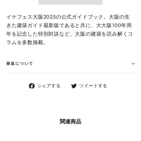
イケフェス大阪2025の公式ガイドブック。大阪の生
きた建築ガイド最新版であると共に、大大阪100年周
年を記念した特別対談など、大阪の建築を読み解くコ
ラムを多数掲載。
発送について
Facebook
Twitter
シェアする
ツイートする
で
で
シ
ツ
ェ
イ
ア
ー
関連商品
す
ト
る
す
る